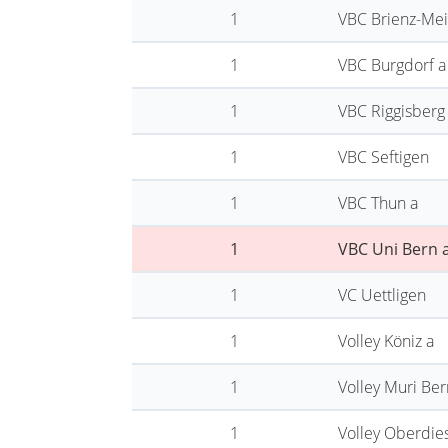
1
VBC Brienz-Mei
1
VBC Burgdorf a
1
VBC Riggisberg
1
VBC Seftigen
1
VBC Thun a
1
VBC Uni Bern 
1
VC Uettligen
1
Volley Köniz a
1
Volley Muri Ber
1
Volley Oberdie