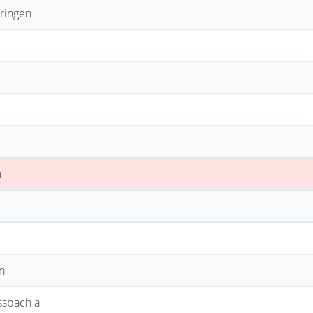
ringen
a
n
ssbach a