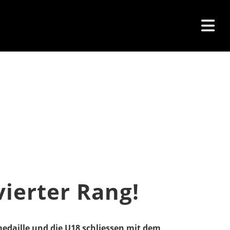
vierter Rang!
edaille und die U18 schliessen mit dem