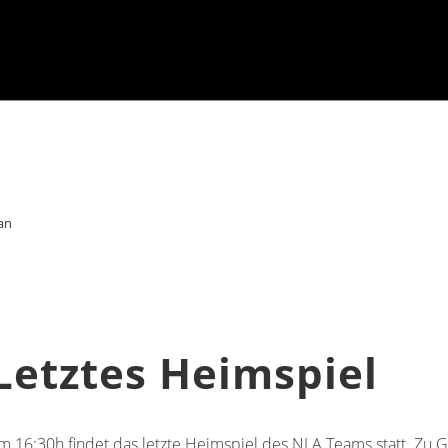
an
Letztes Heimspiel
 16:30h findet das letzte Heimspiel des NLA Teams statt. Zu Ga