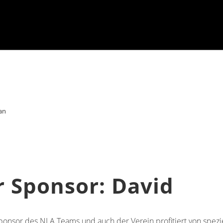
an
 Sponsor: David
ponsor des NLA Teams und auch der Verein profitiert von spezi