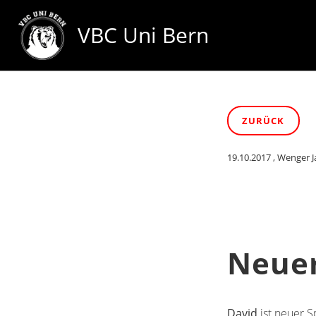
VBC Uni Bern
ZURÜCK
19.10.2017
, Wenger J
Neuer
David
ist neuer S