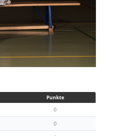
Punkte
0
0