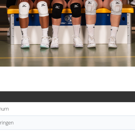
hurn
ringen