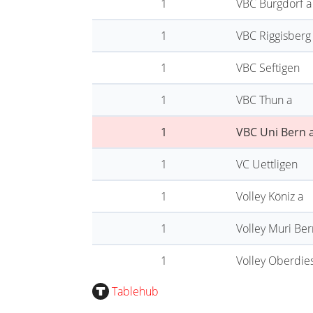
1
VBC Burgdorf a
1
VBC Riggisberg
1
VBC Seftigen
1
VBC Thun a
1
VBC Uni Bern 
1
VC Uettligen
1
Volley Köniz a
1
Volley Muri Ber
1
Volley Oberdie
Tablehub