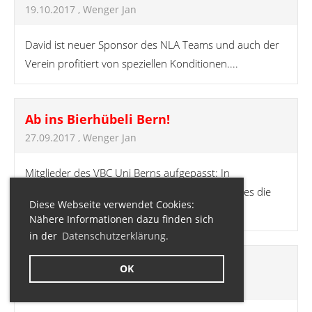
19.10.2017
, Wenger Jan
David ist neuer Sponsor des NLA Teams und auch der
Verein profitiert von speziellen Konditionen....
Ab ins Bierhübeli Bern!
27.09.2017
, Wenger Jan
Mitglieder des VBC Uni Berns aufgepasst: In
Zusammenarbeit mit dem Bierhübeli Bern gibt es die
Diese Webseite verwendet Cookies:
C...
Nähere Informationen dazu finden sich
in der
Datenschutzerklärung.
Berner Kantonalcup: Helferaufruf
OK
24.02.2017
, Wenger Jan